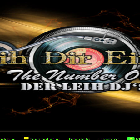
iges
Sendeplan
Teamliste
Livemix
Pl